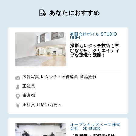
あなたにおすすめ
有限会社ボイル STUDIO
UDEL
撮影もレタッチ技術も学
びながら、クリエイティ
ブな環境で活躍！
広告写真,レタッチ・画像編集,商品撮影
正社員
東京都
正社員 月給17万円～
オープンキッズベース株式
会社 ok studio
【異業種・実務未経験